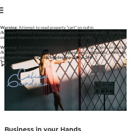
Warning
: Attempt to read property "cart" on null in
/home/u903898219/domains/celinegiordano.com/public_html/wp-
content/themes/harmini/header.php
on line
246
Warning
: Attempt to read property "cart_contents_count" on null in
/home/u903898219/domains/celinegiordano.com/public_html/wp-
content/themes/harmini/header.php
on line
246
Business in your Hands